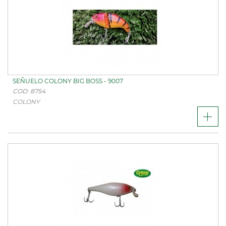
SEÑUELO COLONY BIG BOSS - 9007
COD: 8754
COLONY