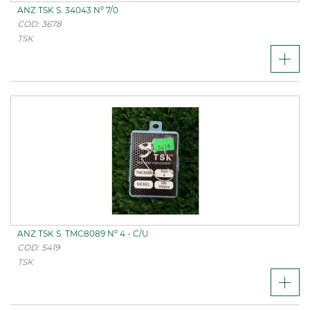
ANZ TSK S. 34043 Nº 7/0
COD: 3678
TSK
ANZ TSK S. TMC8089 Nº 4 - C/U
COD: 5419
TSK