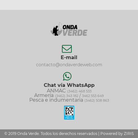
E-mail
contacto@ondaverdeweb.com
Chat vía WhatsApp
ANMAC
(3462) 468 533
Armería
/
(3462) 343 182
3462 553 649
Pesca e indumentaria
(3462) 508 863
© 2019 Onda Verde. Todos los derechos reservados | Powered by
ZIRIS