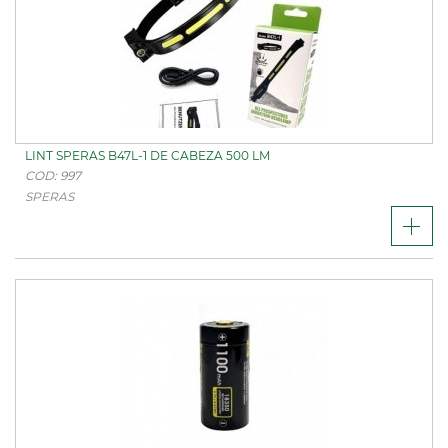
LINT SPERAS B47L-1 DE CABEZA 500 LM
COD: 997
SPERAS