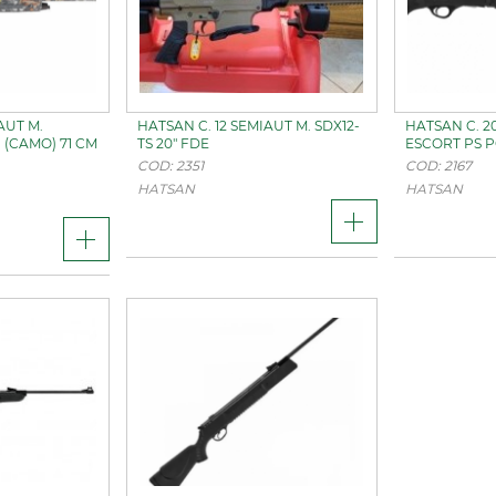
AUT M.
HATSAN C. 12 SEMIAUT M. SDX12-
HATSAN C. 2
(CAMO) 71 CM
TS 20" FDE
ESCORT PS P
COD: 2351
COD: 2167
HATSAN
HATSAN