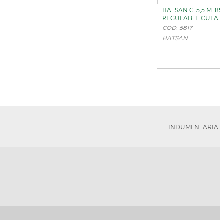
HATSAN C. 5,5 M. 
REGULABLE CULA
COD: 5817
HATSAN
INDUMENTARIA