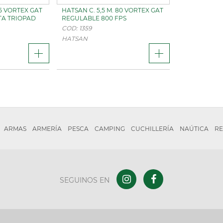
85 VORTEX GAT
HATSAN C. 5,5 M. 80 VORTEX GAT
TA TRIOPAD
REGULABLE 800 FPS
COD: 1359
HATSAN
ARMAS
ARMERÍA
PESCA
CAMPING
CUCHILLERÍA
NAÚTICA
RE
SEGUINOS EN