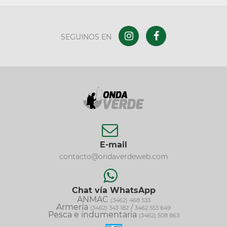
SEGUINOS EN
E-mail
contacto@ondaverdeweb.com
Chat vía WhatsApp
ANMAC
(3462) 468 533
Armería
/
(3462) 343 182
3462 553 649
Pesca e indumentaria
(3462) 508 863