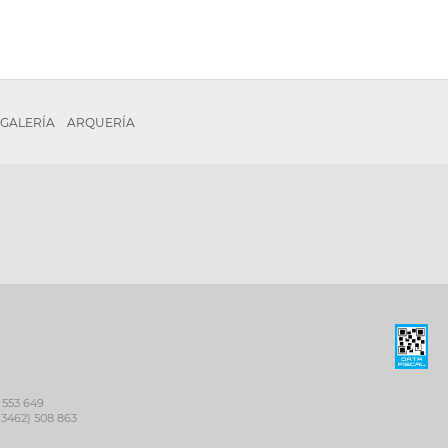
GALERÍA
ARQUERÍA
 553 649
(3462) 508 863