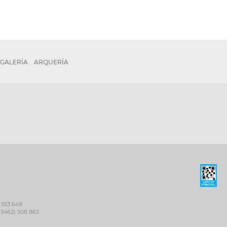
GALERÍA
ARQUERÍA
 553 649
(3462) 508 863