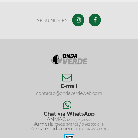
SEGUINOS EN
E-mail
contacto@ondaverdeweb.com
Chat vía WhatsApp
ANMAC
(3462) 468 533
Armería
/
(3462) 343 182
3462 553 649
Pesca e indumentaria
(3462) 508 863