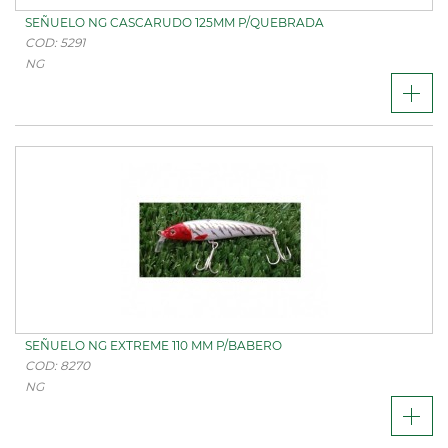
SEÑUELO NG CASCARUDO 125MM P/QUEBRADA
COD: 5291
NG
SEÑUELO NG EXTREME 110 MM P/BABERO
COD: 8270
NG