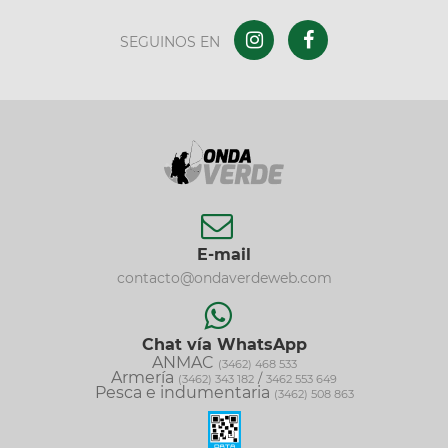
SEGUINOS EN
E-mail
contacto@ondaverdeweb.com
Chat vía WhatsApp
ANMAC
(3462) 468 533
Armería
/
(3462) 343 182
3462 553 649
Pesca e indumentaria
(3462) 508 863