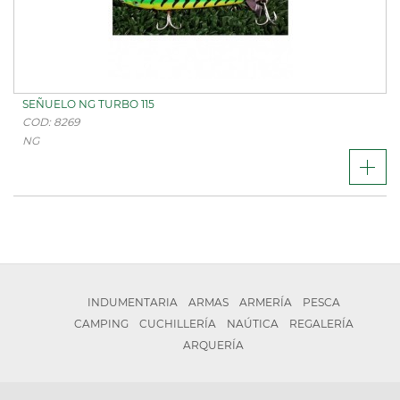
SEÑUELO NG TURBO 115
COD: 8269
NG
INDUMENTARIA
ARMAS
ARMERÍA
PESCA
CAMPING
CUCHILLERÍA
NAÚTICA
REGALERÍA
ARQUERÍA