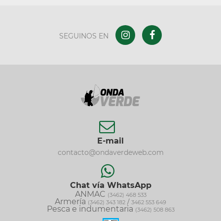
SEGUINOS EN
E-mail
contacto@ondaverdeweb.com
Chat vía WhatsApp
ANMAC
(3462) 468 533
Armería
/
(3462) 343 182
3462 553 649
Pesca e indumentaria
(3462) 508 863