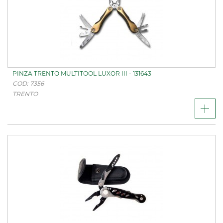
PINZA TRENTO MULTITOOL LUXOR III - 131643
COD: 7356
TRENTO