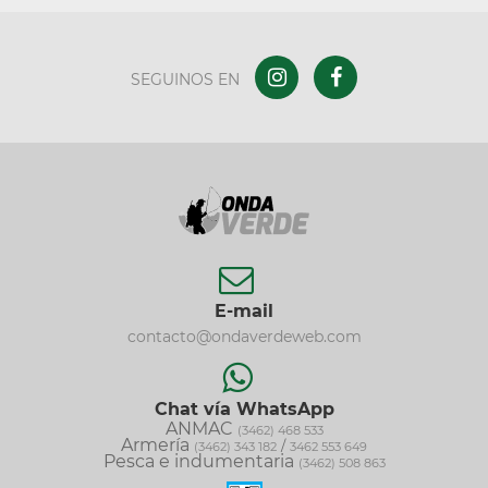
SEGUINOS EN
E-mail
contacto@ondaverdeweb.com
Chat vía WhatsApp
ANMAC
(3462) 468 533
Armería
/
(3462) 343 182
3462 553 649
Pesca e indumentaria
(3462) 508 863